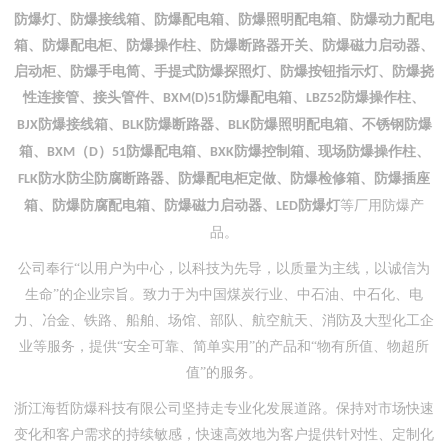
防爆灯、防爆接线箱、防爆配电箱、防爆照明配电箱、防爆动力配电
箱、防爆配电柜、防爆操作柱、防爆断路器开关、防爆磁力启动器、
启动柜、防爆手电筒、手提式防爆探照灯、防爆按钮指示灯、防爆挠
性连接管、接头管件、
防爆配电箱、
防爆操作柱、
BXM(D)51
LBZ52
防爆接线箱、
防爆断路器、
防爆照明配电箱、不锈钢防爆
BJX
BLK
BLK
箱、
（
）
防爆配电箱、
防爆控制箱、现场防爆操作柱、
BXM
D
51
BXK
防水防尘防腐断路器、防爆配电柜定做、防爆检修箱、防爆插座
FLK
箱、防爆防腐配电箱、防爆磁力启动器、
防爆灯
等厂用防爆产
LED
品。
公司奉行
“以用户为中心，以科技为先导，以质量为主线，以诚信为
生命”的企业宗旨。致力于为中国煤炭行业、中石油、中石化、电
力、冶金、铁路、船舶、场馆、部队、航空航天、消防及大型化工企
业等服务，提供“安全可靠、简单实用”的产品和“物有所值、物超所
值”的服务。
浙江海哲防爆科技有限公司坚持走专业化发展道路。保持对市场快速
变化和客户需求的持续敏感，快速高效地为客户提供针对性、定制化