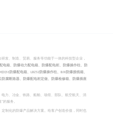
集研发、制造、贸易、服务等功能于一体的科技型企业，
配电箱、防爆动力配电箱、防爆配电柜、防爆操作柱、防
防爆配电箱、
防爆操作柱、
防爆接线箱、
(D)51
LBZ52
BJX
尘防腐断路器、防爆配电柜定做、防爆检修箱、防爆插座
、电力、冶金、铁路、船舶、场馆、部队、航空航天、消
值”的服务。
、定制化的防爆产品解决方案。给客户创造价值，同时也