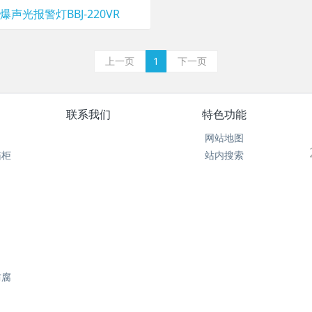
爆声光报警灯BBJ-220VR
上一页
1
下一页
联系我们
特色功能
网站地图
箱柜
站内搜索
防腐