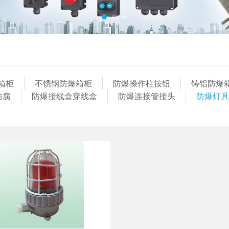
箱柜
不锈钢防爆箱柜
防爆操作柱按钮
铸铝防爆
防腐
防爆接线盒穿线盒
防爆连接管接头
防爆灯具