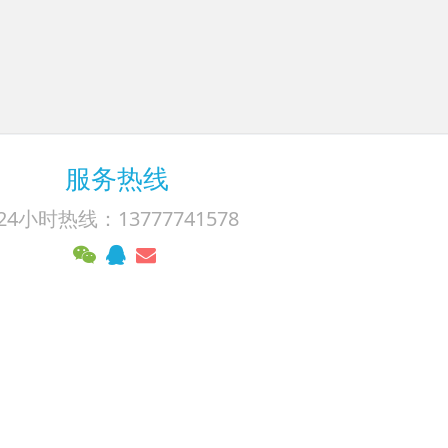
服务热线
24小时热线：13777741578