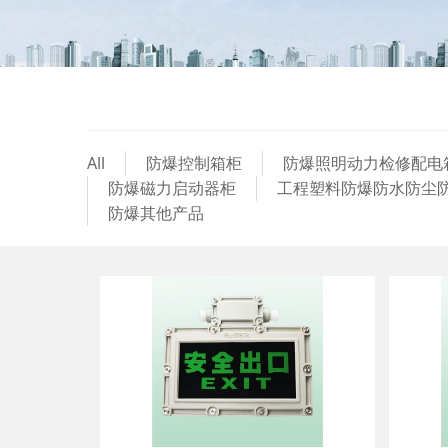
All
防爆控制箱柜
防爆照明动力检修配电
防爆磁力启动器柜
工程塑料防爆防水防尘
防爆其他产品