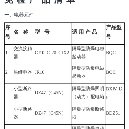
一、电器元件
序
产品型
名
称
型
号
适
用
产
品
号
号
交流接触
隔爆型防爆电磁
1
CJ10 CJ20 CJX2
BQC
器
起动器
隔爆型防爆电磁
2
热继电器
JR16
BQC
起动器
ＭＤ
小型断路
隔爆型防爆照明
BX
DZ47
（
C45N
）
器
（动力）配电箱
P
小型断路
隔爆型防爆断路
DZ47
（
C45N
）
BDZ51
器
器
隔爆型防爆自动