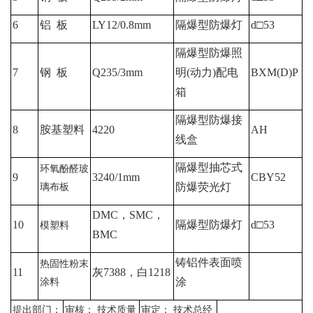
6
铝
板
LY12/0.8mm
隔爆型防爆灯
d
□
53
隔爆型防爆照
7
钢
板
Q235/3
mm
明
(
动力
)
配电
BXM(D)P
箱
隔爆型防爆接
8
胺基塑料
4220
AH
线盒
隔爆型抽芯式
环氧酚醛玻
9
3240/1
mm
CBY52
防爆荧光灯
璃布板
DMC
，
SMC
，
10
隔爆型防爆灯
d
□
53
模塑料
BMC
铸铝件表面喷
热固性粉末
11
灰
7388
，白
1218
涂
涂料
提出部门：
审核：
技术质量
审定：
技术总经