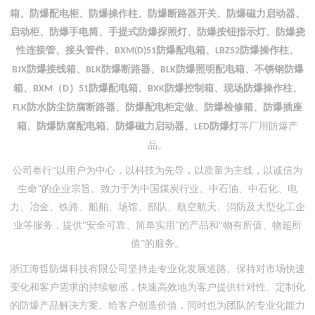
箱、防爆配电柜、防爆操作柱、防爆断路器开关、防爆磁力启动器、
启动柜、防爆手电筒、手提式防爆探照灯、防爆按钮指示灯、防爆挠
性连接管、接头管件、
防爆配电箱、
防爆操作柱、
BXM(D)51
LBZ52
防爆接线箱、
防爆断路器、
防爆照明配电箱、不锈钢防爆
BJX
BLK
BLK
箱、
（
）
防爆配电箱、
防爆控制箱、现场防爆操作柱、
BXM
D
51
BXK
防水防尘防腐断路器、防爆配电柜定做、防爆检修箱、防爆插座
FLK
箱、防爆防腐配电箱、防爆磁力启动器、
防爆灯
等厂用防爆产
LED
品。
公司奉行
“以用户为中心，以科技为先导，以质量为主线，以诚信为
生命”的企业宗旨。致力于为中国煤炭行业、中石油、中石化、电
力、冶金、铁路、船舶、场馆、部队、航空航天、消防及大型化工企
业等服务，提供“安全可靠、简单实用”的产品和“物有所值、物超所
值”的服务。
浙江海哲防爆科技有限公司坚持走专业化发展道路。保持对市场快速
变化和客户需求的持续敏感，快速高效地为客户提供针对性、定制化
的防爆产品解决方案。给客户创造价值，同时也为团队的专业化能力