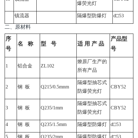
爆荧光灯
镇流器
隔爆型防爆灯
d
□
53
二、原材料
序
产品型
名
称
型
号
适
用
产
品
号
号
燎原厂生产的
1
铝合金
ZL102
所有产品
隔爆型抽芯式
2
钢
板
Q215/0.5
mnm
CBY52
防爆荧光灯
隔爆型抽芯式
3
钢
板
Q235/1mm
CBY52
防爆荧光灯
4
钢
板
Q235/1.5mm
隔爆型防爆灯
d
□
53
5
钢
板
Q235/2mm
隔爆型防爆灯
d
□
53