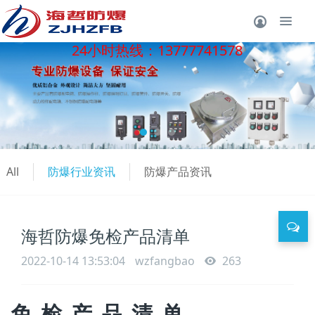
24小时热线：13777741578
All
防爆行业资讯
防爆产品资讯
海哲防爆免检产品清单
2022-10-14 13:53:04
wzfangbao
263
免
检
产
品
清
单