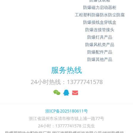
防爆磁力启动器柜
工程塑料防爆防水防尘防腐
防爆接线盒穿线盒
防爆连接管接头
防爆灯具产品
防爆风机类产品
防爆配件产品
防爆其他产品
服务热线
24小时热线：13777741578
浙ICP备2025180611号
浙江省温州市乐清市柳市镇上浦一路77号
24小时：13777741578 江先生