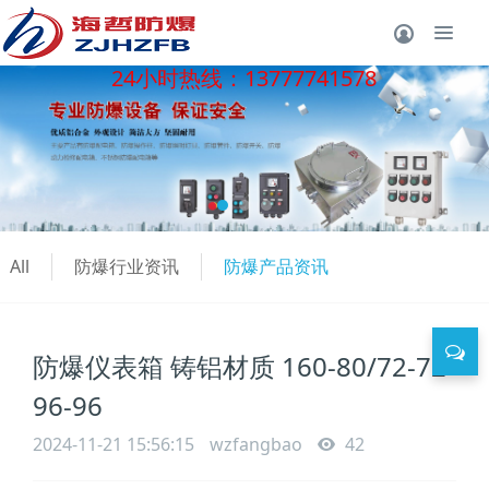
24小时热线：13777741578
All
防爆行业资讯
防爆产品资讯
防爆仪表箱 铸铝材质 160-80/72-72-
96-96
2024-11-21 15:56:15
wzfangbao
42