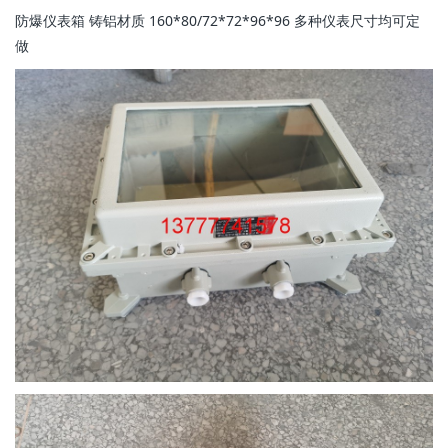
防爆仪表箱 铸铝材质 160*80/72*72*96*96 多种仪表尺寸均可定
做