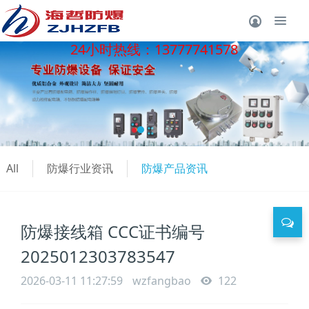
777741578
24小时热线：13
All
防爆行业资讯
防爆产品资讯
防爆接线箱 CCC证书编号
2025012303783547
2026-03-11 11:27:59
wzfangbao
122