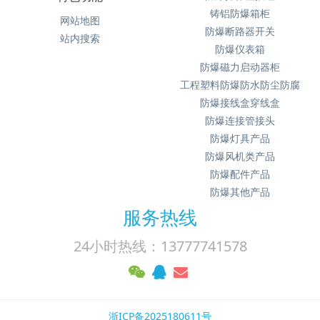
铸铝防爆箱柜
网站地图
防爆断路器开关
站内搜索
防爆仪表箱
防爆磁力启动器柜
工程塑料防爆防水防尘防腐
防爆接线盒穿线盒
防爆连接管接头
防爆灯具产品
防爆风机类产品
防爆配件产品
防爆其他产品
服务热线
24小时热线：13777741578
浙ICP备2025180611号