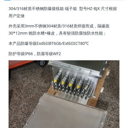
304/316材质不锈钢防爆接线箱 端子箱 型号HZ-BJX 尺寸根据
用户定做
外壳采用3mm不锈钢304材质/316材质焊接而成，隔爆面
30*12mm 铣防水槽+橡皮，具有较强防腐蚀防水性能；
本产品防爆等级ExdbIIBT6Gb/ExtbIIICT80℃
防护等级IP66，防腐等级WF2