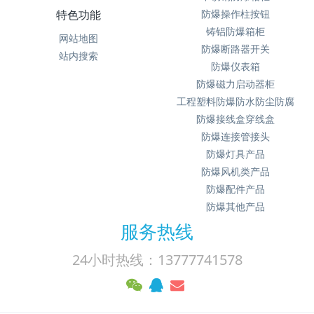
特色功能
防爆操作柱按钮
铸铝防爆箱柜
网站地图
防爆断路器开关
站内搜索
防爆仪表箱
防爆磁力启动器柜
工程塑料防爆防水防尘防腐
防爆接线盒穿线盒
防爆连接管接头
防爆灯具产品
防爆风机类产品
防爆配件产品
防爆其他产品
服务热线
24小时热线：13777741578