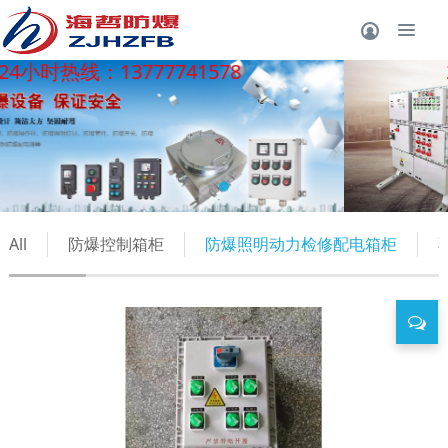
24小时热线：13777741578
All
防爆控制箱柜
防爆照明动力检修配电箱柜