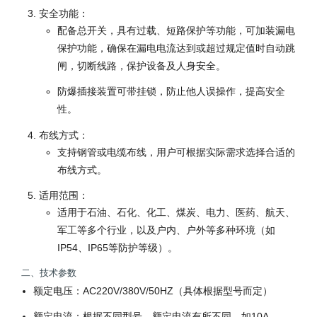
：
安全功能
配备总开关，具有过载、短路保护等功能，可加装漏电
保护功能，确保在漏电电流达到或超过规定值时自动跳
闸，切断线路，保护设备及人身安全。
防爆插接装置可带挂锁，防止他人误操作，提高安全
性。
：
布线方式
支持钢管或电缆布线，用户可根据实际需求选择合适的
布线方式。
：
适用范围
适用于石油、石化、化工、煤炭、电力、医药、航天、
军工等多个行业，以及户内、户外等多种环境（如
IP54、IP65等防护等级）。
二、技术参数
：AC220V/380V/50HZ（具体根据型号而定）
额定电压
：根据不同型号，额定电流有所不同，如10A、
额定电流