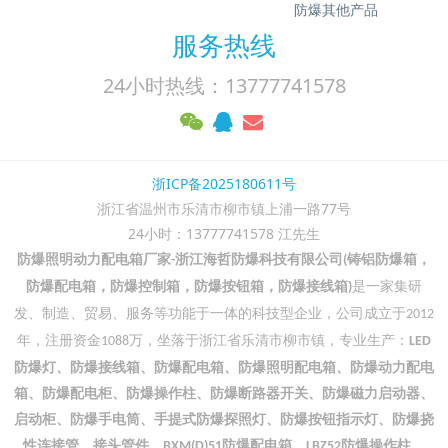
防爆其他产品
服务热线
24小时热线：13777741578
浙ICP备2025180611号
浙江省温州市乐清市柳市镇上浦一路77号
24小时：13777741578 江先生
防爆照明动力配电箱厂家
浙江海哲防爆科技有限公司
铸铝防爆箱，
-
(
防爆配电箱，防爆控制箱，防爆按钮箱，防爆接线箱
是一家集研
)
发、制造、贸易、服务等功能于一体的科技型企业，公司成立于
2012
年，注册资金
万，坐落于浙江省乐清市柳市镇，专业生产：
1088
LED
防爆灯、防爆接线箱、防爆配电箱、防爆照明配电箱、防爆动力配电
箱、防爆配电柜、防爆操作柱、防爆断路器开关、防爆磁力启动器、
启动柜、防爆手电筒、手提式防爆探照灯、防爆按钮指示灯、防爆挠
性连接管、接头管件、
防爆配电箱、
防爆操作柱、
BXM(D)51
LBZ52