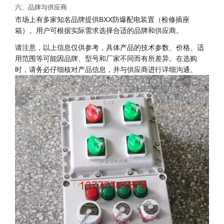
六、品牌与供应商
市场上有多家知名品牌提供BXX防爆配电装置（检修插座
箱）。用户可根据实际需求选择合适的品牌和供应商。
请注意，以上信息仅供参考，具体产品的技术参数、价格、适
用范围等可能因品牌、型号和厂家不同而有所差异。在选购
时，请务必仔细核对产品信息，并与供应商进行详细沟通。