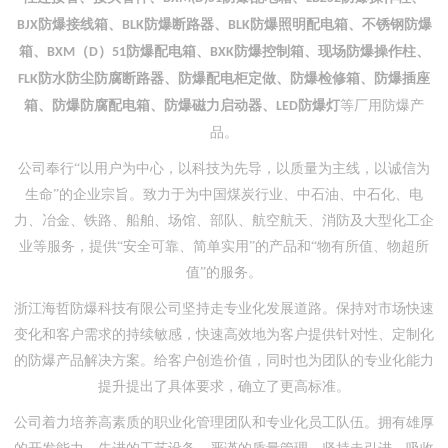
防爆接线箱、
防爆断路器、
防爆照明配电箱、不锈钢防爆
BJX
BLK
BLK
箱、
（
）
防爆配电箱、
防爆控制箱、现场防爆操作柱、
BXM
D
51
BXK
防水防尘防腐断路器、防爆配电柜定做、防爆检修箱、防爆插座
FLK
箱、防爆防腐配电箱、防爆磁力启动器、
防爆灯
等厂用防爆产
LED
品。
公司奉行
“以用户为中心，以科技为先导，以质量为主线，以诚信为
生命”的企业宗旨。致力于为中国煤炭行业、中石油、中石化、电
力、冶金、铁路、船舶、场馆、部队、航空航天、消防及大型化工企
业等服务，提供“安全可靠、简单实用”的产品和“物有所值、物超所
值”的服务。
浙江海哲防爆科技有限公司坚持走专业化发展道路。保持对市场快速
变化和客户需求的持续敏感，快速高效地为客户提供针对性、定制化
的防爆产品解决方案。给客户创造价值，同时也为团队的专业化能力
提升提出了具体要求，确立了更高标准。
公司着力培养高素质的职业化管理团队和专业化员工队伍。拥有雄厚