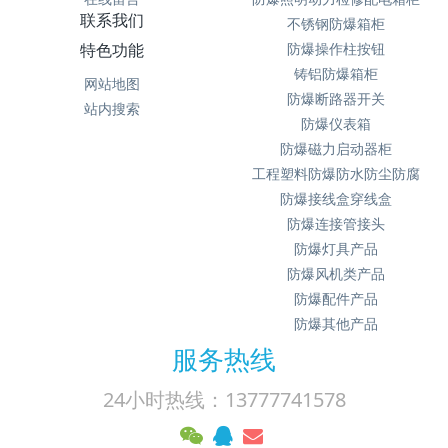
联系我们
不锈钢防爆箱柜
特色功能
防爆操作柱按钮
铸铝防爆箱柜
网站地图
防爆断路器开关
站内搜索
防爆仪表箱
防爆磁力启动器柜
工程塑料防爆防水防尘防腐
防爆接线盒穿线盒
防爆连接管接头
防爆灯具产品
防爆风机类产品
防爆配件产品
防爆其他产品
服务热线
24小时热线：13777741578