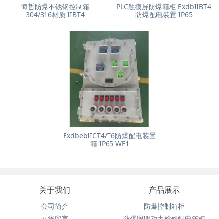
海哲防爆不锈钢控制箱
PLC触摸屏防爆箱柜 ExdbIIBT4
304/316材质 IIBT4
防爆配电装置 IP65
ExdbebIICT4/T6防爆配电装置
箱 IP65 WF1
关于我们
产品展示
公司简介
防爆控制箱柜
在线留言
防爆照明动力检修配电箱柜