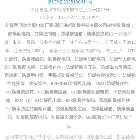
浙ICP备2025180611号
浙江省温州市乐清市柳市镇上浦一路77号
24小时：13777741578 江先生
防爆照明动力配电箱厂家
浙江海哲防爆科技有限公司
铸铝防爆箱，
-
(
防爆配电箱，防爆控制箱，防爆按钮箱，防爆接线箱
是一家集研
)
发、制造、贸易、服务等功能于一体的科技型企业，公司成立于
2012
年，注册资金
万，坐落于浙江省乐清市柳市镇，专业生产：
1088
LED
防爆灯、防爆接线箱、防爆配电箱、防爆照明配电箱、防爆动力配电
箱、防爆配电柜、防爆操作柱、防爆断路器开关、防爆磁力启动器、
启动柜、防爆手电筒、手提式防爆探照灯、防爆按钮指示灯、防爆挠
性连接管、接头管件、
防爆配电箱、
防爆操作柱、
BXM(D)51
LBZ52
防爆接线箱、
防爆断路器、
防爆照明配电箱、不锈钢防爆
BJX
BLK
BLK
箱、
（
）
防爆配电箱、
防爆控制箱、现场防爆操作柱、
BXM
D
51
BXK
防水防尘防腐断路器、防爆配电柜定做、防爆检修箱、防爆插座
FLK
箱、防爆防腐配电箱、防爆磁力启动器、
防爆灯
等厂用防爆产
LED
品。
公司奉行
“以用户为中心，以科技为先导，以质量为主线，以诚信为