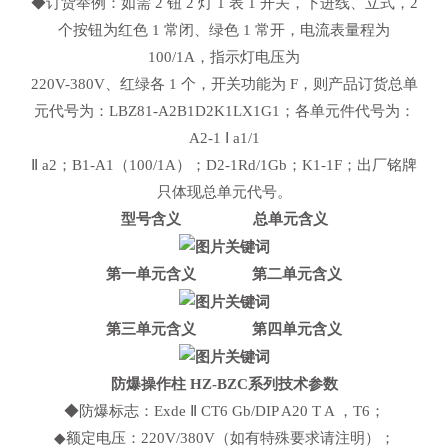
◆订货举例：如需 2 钮 2 灯 1 表 1 开关，下进线、立式，2
个按钮为红色 1 常闭、绿色 1 常开，电流表量程为
100/1A，指示灯电压为
220V-380V、红绿各 1 个，开关功能为 F，则产品订货总单
元代号为：LBZ81-A2B1D2K1LX1G1；各单元件代号为：
A2-1 Ⅰ a1/1
Ⅱ a2；B1-A1（100/1A）；D2-1Rd/1Gb；K1-1F；出厂铭牌
只体现总单元代号。
型号含义 总单元含义
第一单元含义 第二单元含义
第三单元含义 第四单元含义
防爆操作柱 HZ-BZC系列技术参数
◆防爆标志：Exde Ⅱ CT6 Gb/DIP A20 T A ，T6；
◆额定电压：220V/380V（如有特殊要求请注明）；