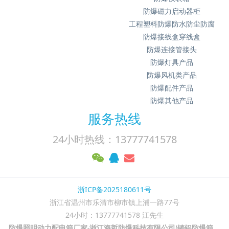
防爆磁力启动器柜
工程塑料防爆防水防尘防腐
防爆接线盒穿线盒
防爆连接管接头
防爆灯具产品
防爆风机类产品
防爆配件产品
防爆其他产品
服务热线
24小时热线：13777741578
浙ICP备2025180611号
浙江省温州市乐清市柳市镇上浦一路77号
24小时：13777741578 江先生
防爆照明动力配电箱厂家
浙江海哲防爆科技有限公司
铸铝防爆箱，
-
(