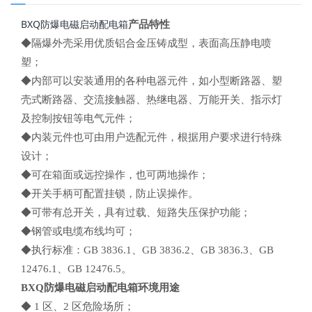
BXQ防爆电磁启动配电箱
产品特性
◆隔爆外壳采用优质铝合金压铸成型，表面高压静电喷
塑；
◆内部可以安装通用的各种电器元件，如小型断路器、塑
壳式断路器、交流接触器、热继电器、万能开关、指示灯
及控制按钮等电气元件；
◆内装元件也可由用户选配元件，根据用户要求进行特殊
设计；
◆可在箱面或远控操作，也可两地操作；
◆开关手柄可配置挂锁，防止误操作。
◆可带有总开关，具有过载、短路失压保护功能；
◆钢管或电缆布线均可；
◆执行标准：GB 3836.1、GB 3836.2、GB 3836.3、GB
12476.1、GB 12476.5。
BXQ防爆电磁启动配电箱环境用途
◆ 1 区、2 区危险场所；