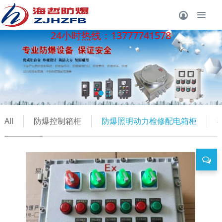
24小时热线：13777741578
All
防爆控制箱柜
防爆照明动力检修配电箱柜