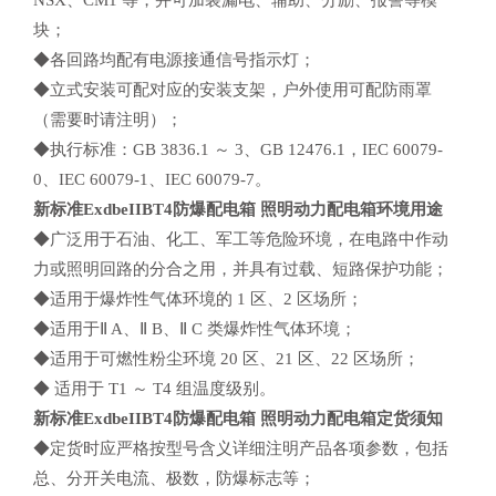
块；
◆各回路均配有电源接通信号指示灯；
◆立式安装可配对应的安装支架，户外使用可配防雨罩
（需要时请注明）；
◆执行标准：GB 3836.1 ～ 3、GB 12476.1，IEC 60079-
0、IEC 60079-1、IEC 60079-7。
新标准ExdbeIIBT4防爆配电箱 照明动力配电箱环境用途
◆广泛用于石油、化工、军工等危险环境，在电路中作动
力或照明回路的分合之用，并具有过载、短路保护功能；
◆适用于爆炸性气体环境的 1 区、2 区场所；
◆适用于Ⅱ A、Ⅱ B、Ⅱ C 类爆炸性气体环境；
◆适用于可燃性粉尘环境 20 区、21 区、22 区场所；
◆ 适用于 T1 ～ T4 组温度级别。
新标准ExdbeIIBT4防爆配电箱 照明动力配电箱定货须知
◆定货时应严格按型号含义详细注明产品各项参数，包括
总、分开关电流、极数，防爆标志等；