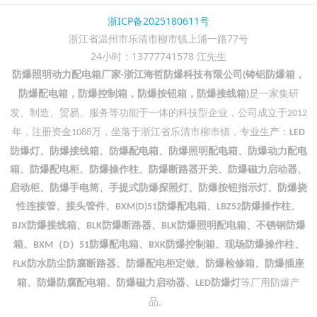
浙ICP备2025180611号
浙江省温州市乐清市柳市镇上浦一路77号
24小时：13777741578 江先生
防爆照明动力配电箱厂家
浙江海哲防爆科技有限公司
铸铝防爆箱，
-
(
防爆配电箱，防爆控制箱，防爆按钮箱，防爆接线箱
是一家集研
)
发、制造、贸易、服务等功能于一体的科技型企业，公司成立于
2012
年，注册资金
万，坐落于浙江省乐清市柳市镇，专业生产：
1088
LED
防爆灯、防爆接线箱、防爆配电箱、防爆照明配电箱、防爆动力配电
箱、防爆配电柜、防爆操作柱、防爆断路器开关、防爆磁力启动器、
启动柜、防爆手电筒、手提式防爆探照灯、防爆按钮指示灯、防爆挠
性连接管、接头管件、
防爆配电箱、
防爆操作柱、
BXM(D)51
LBZ52
防爆接线箱、
防爆断路器、
防爆照明配电箱、不锈钢防爆
BJX
BLK
BLK
箱、
（
）
防爆配电箱、
防爆控制箱、现场防爆操作柱、
BXM
D
51
BXK
防水防尘防腐断路器、防爆配电柜定做、防爆检修箱、防爆插座
FLK
箱、防爆防腐配电箱、防爆磁力启动器、
防爆灯
等厂用防爆产
LED
品。