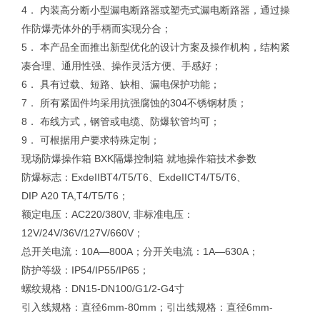
4． 内装高分断小型漏电断路器或塑壳式漏电断路器，通过操
作防爆壳体外的手柄而实现分合；
5． 本产品全面推出新型优化的设计方案及操作机构，结构紧
凑合理、通用性强、操作灵活方便、手感好；
6． 具有过载、短路、缺相、漏电保护功能；
7． 所有紧固件均采用抗强腐蚀的304不锈钢材质；
8． 布线方式，钢管或电缆、防爆软管均可；
9． 可根据用户要求特殊定制；
现场防爆操作箱 BXK隔爆控制箱 就地操作箱技术参数
防爆标志：ExdeIIBT4/T5/T6、ExdeIICT4/T5/T6、
DIP A20 TA,T4/T5/T6；
额定电压：AC220/380V, 非标准电压：
12V/24V/36V/127V/660V；
总开关电流：10A—800A；分开关电流：1A—630A；
防护等级：IP54/IP55/IP65；
螺纹规格：DN15-DN100/G1/2-G4寸
引入线规格：直径6mm-80mm；引出线规格：直径6mm-