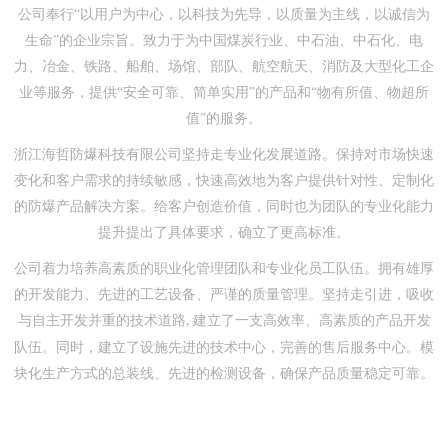
公司奉行
“以用户为中心，以科技为先导，以质量为主线，以诚信为
生命”的企业宗旨。致力于为中国煤炭行业、中石油、中石化、电
力、冶金、铁路、船舶、场馆、部队、航空航天、消防及大型化工企
业等服务，提供“安全可靠、简单实用”的产品和“物有所值、物超所
值”的服务。
浙江海哲防爆科技有限公司坚持走专业化发展道路。保持对市场快速
变化和客户需求的持续敏感，快速高效地为客户提供针对性、定制化
的防爆产品解决方案。给客户创造价值，同时也为团队的专业化能力
提升提出了具体要求，确立了更高标准。
公司着力培养高素质的职业化管理团队和专业化员工队伍。拥有雄厚
的开发能力、先进的工艺设备、严谨的质量管理。坚持走引进，吸收
与自主开发并重的技术道路
建立了一支高效率、高素质的产品开发
,
队伍。同时，建立了设施先进的技术中心，完善的售后服务中心。模
块化生产方式的总装线、先进的检测设备，确保产品质量稳定可靠。
我们用诚信、用良知打造
“防爆产品”，您的要求是我们的目标，我
们期待您的光临，让我们携手共进。